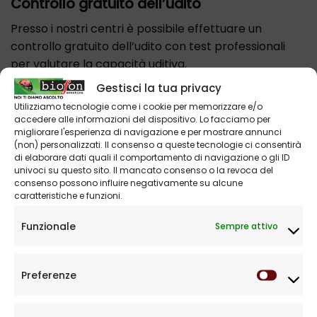
Controllo gratuito dell’udito
Presso i nostri centri è possibile effettuare un
controllo gratuito dell’udito con test professionali
per valutare la capacità uditiva.
Gestisci la tua privacy
Utilizziamo tecnologie come i cookie per memorizzare e/o
accedere alle informazioni del dispositivo. Lo facciamo per
migliorare l'esperienza di navigazione e per mostrare annunci
(non) personalizzati. Il consenso a queste tecnologie ci consentirà
di elaborare dati quali il comportamento di navigazione o gli ID
univoci su questo sito. Il mancato consenso o la revoca del
consenso possono influire negativamente su alcune
caratteristiche e funzioni.
Funzionale
Sempre attivo
Occhiali Acustici
Nuance Audio: il
Preferenze
Prefere
nuovo modo di