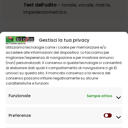
Test dell’udito
– tonale, vocale, matrix,
impedenzometrico.
Riabilitazione acustica
– pediatrica e per
Gestisci la tua privacy
adulti
Utilizziamo tecnologie come i cookie per memorizzare e/o
accedere alle informazioni del dispositivo. Lo facciamo per
migliorare l'esperienza di navigazione e per mostrare annunci
(non) personalizzati. Il consenso a queste tecnologie ci consentirà
di elaborare dati quali il comportamento di navigazione o gli ID
Assistenza per impianti cocleari
– Medel,
univoci su questo sito. Il mancato consenso o la revoca del
consenso possono influire negativamente su alcune
Advanced Bionics, Cochlear
caratteristiche e funzioni.
Funzionale
Sempre attivo
Revisione e riparazione apparecchi
acustici
Preferenze
Prefere