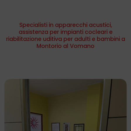
Specialisti in apparecchi acustici,
assistenza per impianti cocleari e
riabilitazione uditiva per adulti e bambini a
Montorio al Vomano