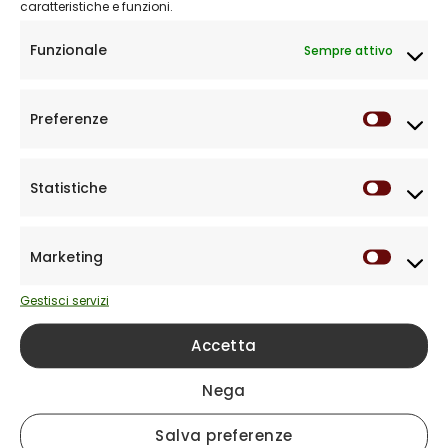
caratteristiche e funzioni.
regolazioni dell’apparecchio, assicurando
prestazioni durature e su misura per le tue
Funzionale
Sempre attivo
esigenze.
Preferenze
Prefere
Statistiche
Statist
Marketing
Market
Gestisci servizi
Accetta
Perché scegliere il Metodo Biofon?
Nega
Grazie al
Metodo Biofon
, possiamo
Salva preferenze
assicurarti una
soluzione acustica