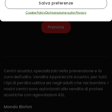
Salva preferenze
Effettua un test dell’udito nel centro Biofon a te
Cookie Policy
Dichiarazione sulla Privacy
vicino
Prenota
Centri acustici, specializzati nella prevenzione e la
cura dell'udito. Vendita Apparecchi Acustici, per tutti
i tipi di perdita uditiva sia negli adulti che nei bambini. I
nostri centri sono autorizzati alla vendita di protesi
acustiche con agevolazioni ASL.
Mondo Biofon