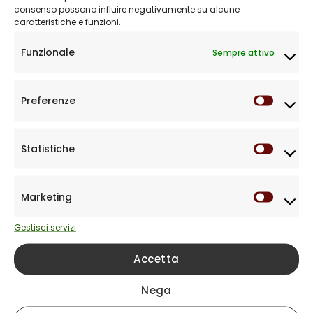
consenso possono influire negativamente su alcune
caratteristiche e funzioni.
Funzionale
Sempre attivo
Preferenze
Prefere
Statistiche
Statist
Marketing
Market
Gestisci servizi
Accetta
Prenota un controllo
Nega
gratuito