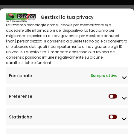
Gestisci la tua privacy
Utilizziamo tecnologie come i cookie per memorizzare e/o
accedere alle informazioni del dispositivo. Lo facciamo per
migliorare l'esperienza di navigazione e per mostrare annunci
Ricerca e Sviluppo
(non) personalizzati. Il consenso a queste tecnologie ci consentirà
di elaborare dati quali il comportamento di navigazione o gli ID
Oltre al fondamentale aspetto umano, noi di Biofon
univoci su questo sito. Il mancato consenso o la revoca del
Acustica diamo particolare importanza anche alla
consenso possono influire negativamente su alcune
caratteristiche e funzioni.
ricerca e sviluppo di nuove soluzioni e strumenti
sempre più performanti.
Funzionale
Sempre attivo
Preferenze
Prefere
Statistiche
Statist
Innovazione
– Disponiamo della strumentazione