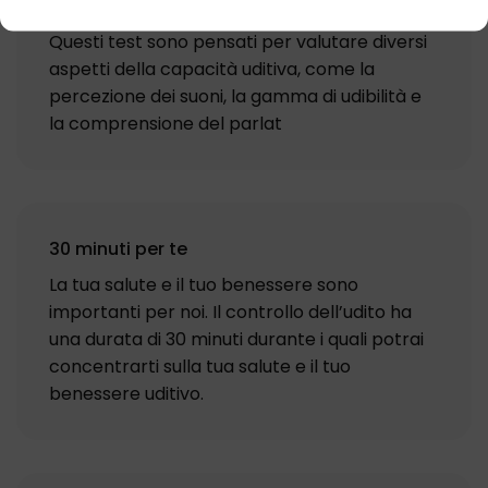
a una serie di test di valutazione accurati.
Questi test sono pensati per valutare diversi
aspetti della capacità uditiva, come la
percezione dei suoni, la gamma di udibilità e
la comprensione del parlat
30 minuti per te
La tua salute e il tuo benessere sono
importanti per noi. Il controllo dell’udito ha
una durata di 30 minuti durante i quali potrai
concentrarti sulla tua salute e il tuo
benessere uditivo.