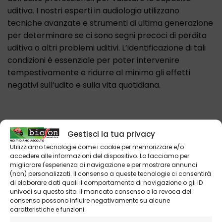
uditiva. I nostri esperti in audiologia utilizzano
tecniche avanzate e strumenti di ultima generazione
per determinare se ci sono segni precoci di perdita
uditiva o altri problemi uditivi. L’identificazione di tali
condizioni è essenziale per poter intervenire
tempestivamente e ridurre al minimo gli effetti
negativi sull’udito e sulla vita quotidiana.
Gestisci la tua privacy
Utilizziamo tecnologie come i cookie per memorizzare e/o
accedere alle informazioni del dispositivo. Lo facciamo per
migliorare l'esperienza di navigazione e per mostrare annunci
(non) personalizzati. Il consenso a queste tecnologie ci consentirà
di elaborare dati quali il comportamento di navigazione o gli ID
univoci su questo sito. Il mancato consenso o la revoca del
consenso possono influire negativamente su alcune
caratteristiche e funzioni.
Come funziona il controllo dell’udito