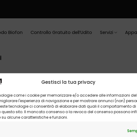
do Biofon
Controllo Gratuito dell’Udito
Servizi
Appa
i
ponde alla tua selezione.
Gestisci la tua privacy
nologie come i cookie per memorizzare e/o accedere alle informazioni del 
gliorare l'esperienza di navigazione e per mostrare annunci (non) personal
ste tecnologie ci consentirà di elaborare dati quali il comportamento di
su questo sito. Il mancato consenso o la revoca del consenso possono infl
u alcune caratteristiche e funzioni.
nota un controllo grat
Semp