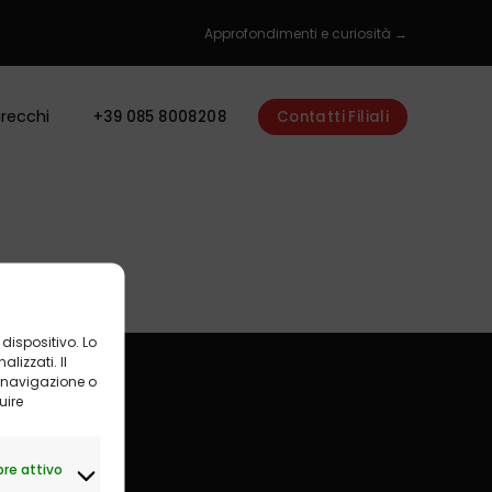
Approfondimenti e curiosità →
recchi
+39 085 8008208
Contatti Filiali
dispositivo. Lo
izzati. Il
 navigazione o
uire
uito
re attivo