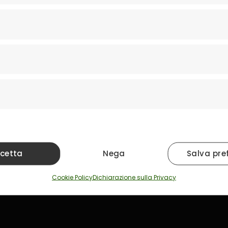
Effettua un test dell’udito nel centro Biofon a te vicino
Prenota
Mondo Biofon
Servizi
e la cura
L'Azienda
Per i Ba
 tipi di
 nostri
Metodo Biofon
Per gli A
custiche
cetta
Nega
Salva pre
Servizi
Pratich
Cookie Policy
Dichiarazione sulla Privacy
News e Curiosità
Riparazi