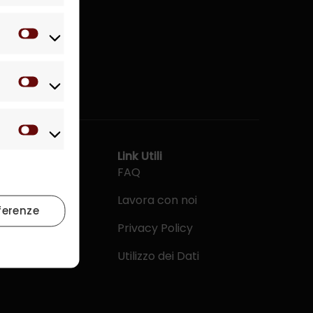
Preferenze
Statistiche
Marketing
Link Utili
mbini
FAQ
dulti
Lavora con noi
ferenze
e ASL
Privacy Policy
oni
Utilizzo dei Dati