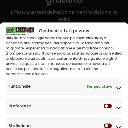
Effettua un test dell’udito nel centro Biofon a te
vicino
Gestisci la tua privacy
Prenota
Utilizziamo tecnologie come i cookie per memorizzare e/o
accedere alle informazioni del dispositivo. Lo facciamo per
migliorare l'esperienza di navigazione e per mostrare annunci
(non) personalizzati. Il consenso a queste tecnologie ci consentirà
di elaborare dati quali il comportamento di navigazione o gli ID
univoci su questo sito. Il mancato consenso o la revoca del
consenso possono influire negativamente su alcune
caratteristiche e funzioni.
Centri acustici, specializzati nella prevenzione e la
Funzionale
Sempre attivo
cura dell'udito. Vendita Apparecchi Acustici, per tutti
i tipi di perdita uditiva sia negli adulti che nei bambini. I
nostri centri sono autorizzati alla vendita di protesi
Preferenze
Prefere
acustiche con agevolazioni ASL.
Mondo Biofon
Statistiche