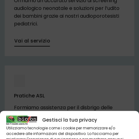
Offriamo un accurato servizio di screening
audiologico neonatale e soluzioni per l’udito
dei bambini grazie ai nostri audioporotesisti
pediatrici.
Vai al servizio
Pratiche ASL
Formiamo assistenza per il disbrigo delle
pratiche ASL per la fornitura delle protesi
Gestisci la tua privacy
acustiche.
Utilizziamo tecnologie come i cookie per memorizzare e/o
accedere alle informazioni del dispositivo. Lo facciamo per
migliorare l'esperienza di navigazione e per mostrare annunci