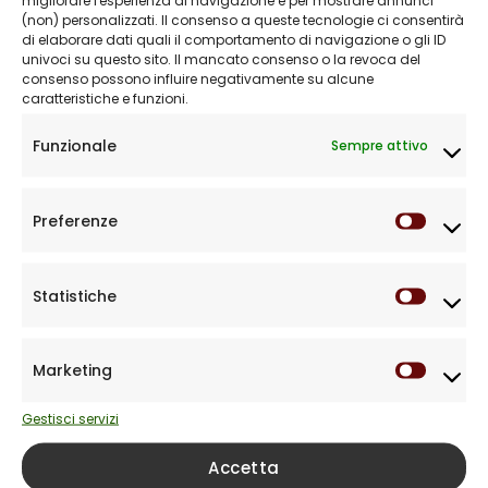
Vai al servizio
(non) personalizzati. Il consenso a queste tecnologie ci consentirà
di elaborare dati quali il comportamento di navigazione o gli ID
univoci su questo sito. Il mancato consenso o la revoca del
consenso possono influire negativamente su alcune
caratteristiche e funzioni.
Funzionale
Sempre attivo
Controllo a distanza
Preferenze
Prefere
Forniamo assistenza da remoto per la
regolazione di tutti gli apparecchi acustici
Biofon Connect.
Statistiche
Statist
Vai al servizio
Marketing
Market
Gestisci servizi
Accetta