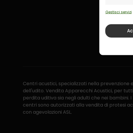
Pre
Gestisci servizi
Ac
Centri acustici, specializzati nella prevenzione 
dell'udito. Vendita Apparecchi Acustici, per tutti i
perdita uditiva sia negli adulti che nei bambini. I
centri sono autorizzati alla vendita di protesi a
con agevolazioni ASL.