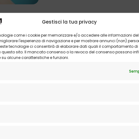
Gestisci la tua privacy
nologie come i cookie per memorizzare e/o accedere alle informazioni del 
Come scegliere l’apparecchio acust
gliorare l'esperienza di navigazione e per mostrare annunci (non) personal
ste tecnologie ci consentirà di elaborare dati quali il comportamento di
C’erano una volta gli apparecchi acustici i
su questo sito. Il mancato consenso o la revoca del consenso possono infl
suono andava regolato manualmente...
u alcune caratteristiche e funzioni.
Semp