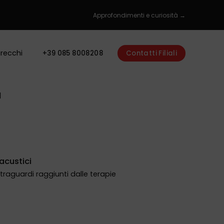
Approfondimenti e curiosità →
recchi
+39 085 8008208
Contatti Filiali
I
acustici
i traguardi raggiunti dalle terapie