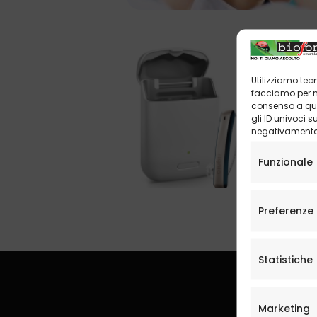
Utilizziamo tec
facciamo per mi
consenso a que
gli ID univoci 
negativamente s
Funzionale
Preferenze
Statistiche
Marketing