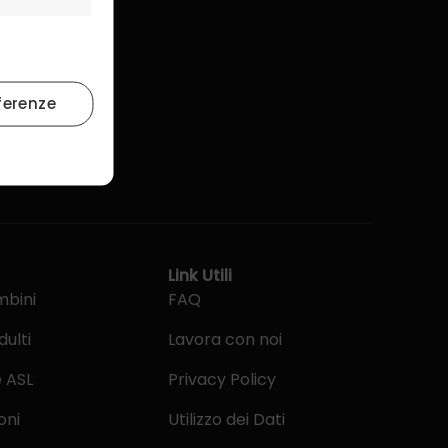
uito
ferenze
Link Utili
mbini
FAQ
dulti
Lavora con noi
e ASL
Privacy Policy
oni
Utilizzo dei Dati