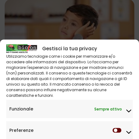
Gestisci la tua privacy
Utilizziamo tecnologie come i cookie per memorizzare e/o
accedere alle informazioni del dispositivo. Lo facciamo per
migliorare l'esperienza di navigazione e per mostrare annunci
(non) personalizzati. Il consenso a queste tecnologie ci consentirà
L’udito per il bambino
di elaborare dati quali il comportamento di navigazione o gli ID
univoci su questo sito. Il mancato consenso o la revoca del
Gli esseri umani sono dotati di cinque sensi, attraverso i quali
consenso possono influire negativamente su alcune
entrano in contatto con...
caratteristiche e funzioni.
Funzionale
Sempre attivo
Preferenze
Prefere