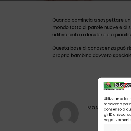
Quando comincia a sospettare un def
mondo fatto di parole nuove e di s
uditiva aiuta a decidere e a pianific
Questa base di conoscenza può ris
proprio bambino davvero special
Utilizziamo tec
facciamo per mi
MONTESILVANO
consenso a que
gli ID univoci 
negativamente s