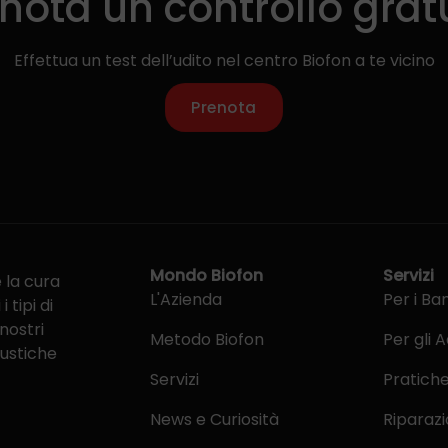
nota un controllo grat
Effettua un test dell’udito nel centro Biofon a te vicino
Prenota
Mondo Biofon
Servizi
e la cura
L'Azienda
Per i Ba
 tipi di
 nostri
Metodo Biofon
Per gli A
custiche
Servizi
Pratich
News e Curiosità
Riparazi