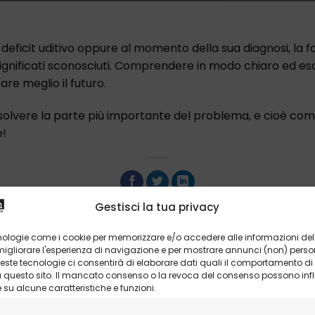
icit uditivo oppure al momento della sua diagnosi, la fami
ignificati sconosciuti. Comprendere in modo chiaro ed esa
are meglio il futuro.
olvere la parte più importante del problema, e cioè com
e!
Gestisci la tua privacy
nologie come i cookie per memorizzare e/o accedere alle informazioni del 
gliorare l'esperienza di navigazione e per mostrare annunci (non) personal
ste tecnologie ci consentirà di elaborare dati quali il comportamento di
su questo sito. Il mancato consenso o la revoca del consenso possono infl
u alcune caratteristiche e funzioni.