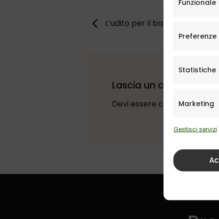
Funzionale
L’udito per il bambino
Preferenze
Statistiche
Lascia un commento
Devi essere
connesso
per i
Marketing
Gestisci servizi
Ac