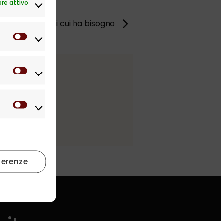
re attivo
bino l’aiuto di cui ha bisogno
Preferenze
Statistiche
Marketing
ferenze