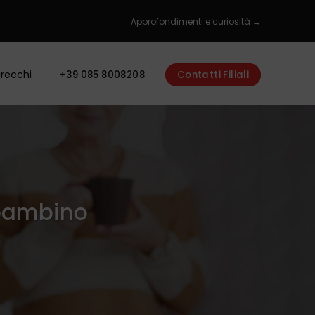
Approfondimenti e curiosità →
recchi
+39 085 8008208
Contatti Filiali
 bambino