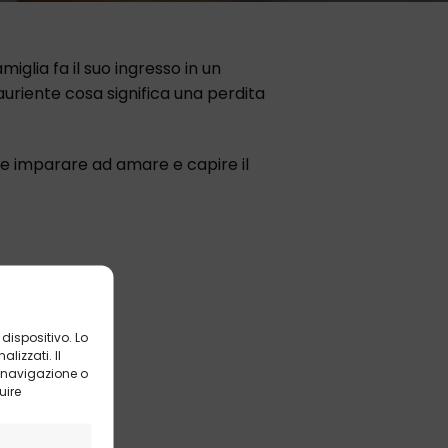
glia fa il suo ingresso in un
uriente cosa significa una perdita
e imparare ad amare e capire il
dispositivo. Lo
izzati. Il
 navigazione o
uire