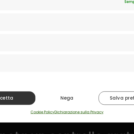
Semp
Come dare al bam
nviare un commento.
cetta
Nega
Salva pre
Cookie Policy
Dichiarazione sulla Privacy