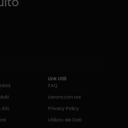
uito
Link Utili
mbini
FAQ
dulti
Lavora con noi
e ASL
Privacy Policy
oni
Utilizzo dei Dati