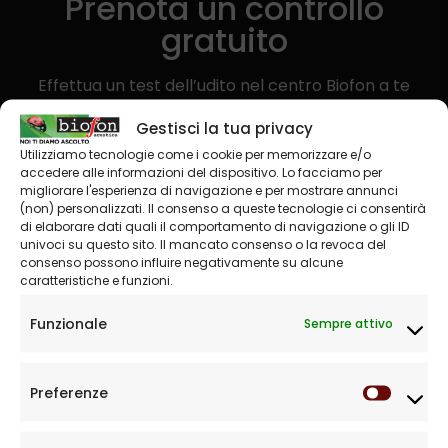
Prenota un controllo
gratuito
Effettua un test dell’udito nel centro Biofon a te
vicino
Gestisci la tua privacy
Utilizziamo tecnologie come i cookie per memorizzare e/o
Prenota
accedere alle informazioni del dispositivo. Lo facciamo per
migliorare l'esperienza di navigazione e per mostrare annunci
(non) personalizzati. Il consenso a queste tecnologie ci consentirà
di elaborare dati quali il comportamento di navigazione o gli ID
univoci su questo sito. Il mancato consenso o la revoca del
consenso possono influire negativamente su alcune
caratteristiche e funzioni.
Funzionale
Sempre attivo
Centri acustici, specializzati nella prevenzione e la
cura dell'udito. Vendita Apparecchi Acustici, per tutti
i tipi di perdita uditiva sia negli adulti che nei bambini. I
Preferenze
Prefere
nostri centri sono autorizzati alla vendita di protesi
acustiche con agevolazioni ASL.