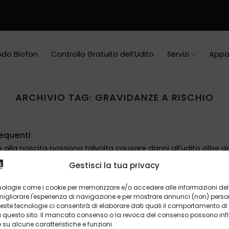
do Biofon
Controllo Gratuito dell’Udito
Servizi
Appa
ARCHIVIO TAG:
GRAVIDANZE A RISCHIO
requenti
alla nascita possono talvolta causare danni all’udito oltre ad a
Gestisci la tua privacy
nologie come i cookie per memorizzare e/o accedere alle informazioni del 
gliorare l'esperienza di navigazione e per mostrare annunci (non) personal
ste tecnologie ci consentirà di elaborare dati quali il comportamento di
su questo sito. Il mancato consenso o la revoca del consenso possono infl
u alcune caratteristiche e funzioni.