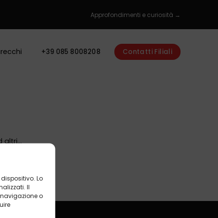
Approfondimenti e curiosità →
recchi
+39 085 8008208
Contatti Filiali
ltri...
dispositivo. Lo
izzati. Il
 navigazione o
uire